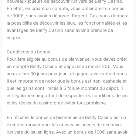
nouveaux joueurs de découvrir l’univers de Betify Casino.
En effet, en créant un compte, vous obtiendrez un bonus
de 100€, sans avoir à déposer d’argent. Cela vous donnera
la possibilité de découvrir les jeux, les fonctionnalités et les
avantages de Betify Casino sans avoir à prendre de
risques.
Conditions du bonus
Pour être éligible au bonus de bienvenue, vous devez créer
un compte Betify Casino et déposer au moins 20€. Vous
aurez alors 30 jours pour jouer et gagner avec votre bonus.
Il est important de noter que le bonus est non-cashable et
que les gains sont limités à 5 fois le montant du dépôt. Il
est également important de respecter les conditions de jeu
et les règles du casino pour éviter tout problème.
En résumé, le bonus de bienvenue de Betify Casino est un
excellent moyen pour les nouveaux joueurs de découvrir
l’univers du jeu en ligne. Avec un bonus de 100€ sans avoir