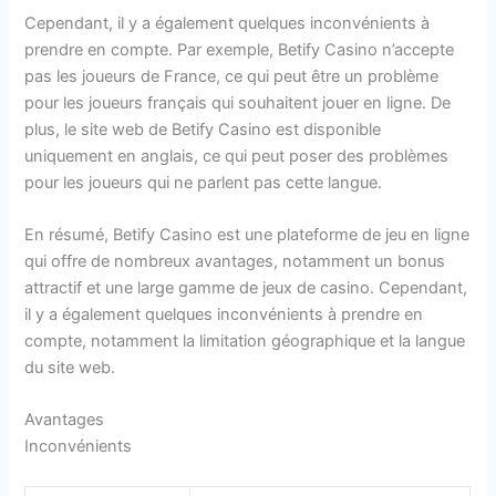
Cependant, il y a également quelques inconvénients à
prendre en compte. Par exemple, Betify Casino n’accepte
pas les joueurs de France, ce qui peut être un problème
pour les joueurs français qui souhaitent jouer en ligne. De
plus, le site web de Betify Casino est disponible
uniquement en anglais, ce qui peut poser des problèmes
pour les joueurs qui ne parlent pas cette langue.
En résumé, Betify Casino est une plateforme de jeu en ligne
qui offre de nombreux avantages, notamment un bonus
attractif et une large gamme de jeux de casino. Cependant,
il y a également quelques inconvénients à prendre en
compte, notamment la limitation géographique et la langue
du site web.
Avantages
Inconvénients