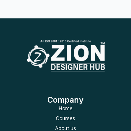
Company
Home
Courses
About us