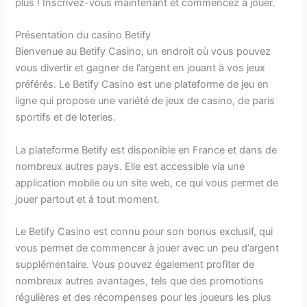
plus ! Inscrivez-vous maintenant et commencez à jouer.
Présentation du casino Betify
Bienvenue au Betify Casino, un endroit où vous pouvez
vous divertir et gagner de l’argent en jouant à vos jeux
préférés. Le Betify Casino est une plateforme de jeu en
ligne qui propose une variété de jeux de casino, de paris
sportifs et de loteries.
La plateforme Betify est disponible en France et dans de
nombreux autres pays. Elle est accessible via une
application mobile ou un site web, ce qui vous permet de
jouer partout et à tout moment.
Le Betify Casino est connu pour son bonus exclusif, qui
vous permet de commencer à jouer avec un peu d’argent
supplémentaire. Vous pouvez également profiter de
nombreux autres avantages, tels que des promotions
régulières et des récompenses pour les joueurs les plus