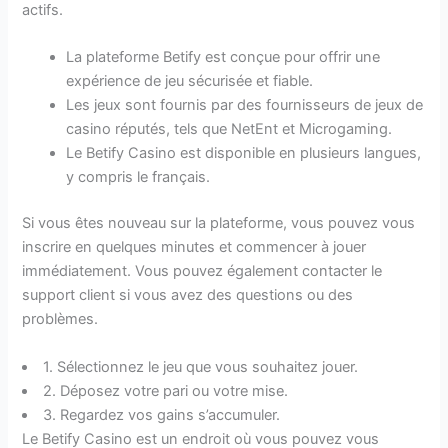
actifs.
La plateforme Betify est conçue pour offrir une
expérience de jeu sécurisée et fiable.
Les jeux sont fournis par des fournisseurs de jeux de
casino réputés, tels que NetEnt et Microgaming.
Le Betify Casino est disponible en plusieurs langues,
y compris le français.
Si vous êtes nouveau sur la plateforme, vous pouvez vous
inscrire en quelques minutes et commencer à jouer
immédiatement. Vous pouvez également contacter le
support client si vous avez des questions ou des
problèmes.
1. Sélectionnez le jeu que vous souhaitez jouer.
2. Déposez votre pari ou votre mise.
3. Regardez vos gains s’accumuler.
Le Betify Casino est un endroit où vous pouvez vous