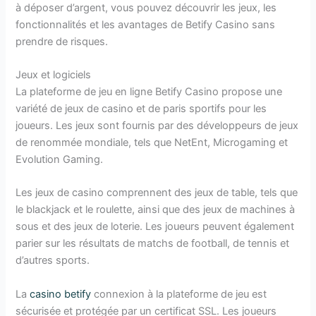
à déposer d’argent, vous pouvez découvrir les jeux, les
fonctionnalités et les avantages de Betify Casino sans
prendre de risques.
Jeux et logiciels
La plateforme de jeu en ligne Betify Casino propose une
variété de jeux de casino et de paris sportifs pour les
joueurs. Les jeux sont fournis par des développeurs de jeux
de renommée mondiale, tels que NetEnt, Microgaming et
Evolution Gaming.
Les jeux de casino comprennent des jeux de table, tels que
le blackjack et le roulette, ainsi que des jeux de machines à
sous et des jeux de loterie. Les joueurs peuvent également
parier sur les résultats de matchs de football, de tennis et
d’autres sports.
La
casino betify
connexion à la plateforme de jeu est
sécurisée et protégée par un certificat SSL. Les joueurs