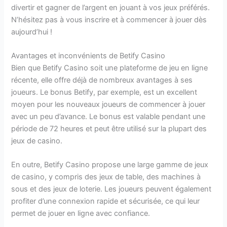
divertir et gagner de l’argent en jouant à vos jeux préférés.
N’hésitez pas à vous inscrire et à commencer à jouer dès
aujourd’hui !
Avantages et inconvénients de Betify Casino
Bien que Betify Casino soit une plateforme de jeu en ligne
récente, elle offre déjà de nombreux avantages à ses
joueurs. Le bonus Betify, par exemple, est un excellent
moyen pour les nouveaux joueurs de commencer à jouer
avec un peu d’avance. Le bonus est valable pendant une
période de 72 heures et peut être utilisé sur la plupart des
jeux de casino.
En outre, Betify Casino propose une large gamme de jeux
de casino, y compris des jeux de table, des machines à
sous et des jeux de loterie. Les joueurs peuvent également
profiter d’une connexion rapide et sécurisée, ce qui leur
permet de jouer en ligne avec confiance.