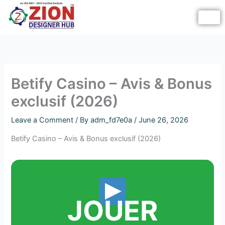
Skip
to
content
Betify Casino – Avis & Bonus
exclusif (2026)
Leave a Comment
/ By
adm_fd7e0a
/
June 26, 2026
Betify Casino – Avis & Bonus exclusif (2026)
JOUER