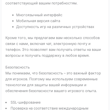
соответствующий вашим потребностям.
Многоязычный интерфейс
Мобильная версия сайта
Доступность игр на различных устройствах
Кроме того, мы предлагаем вам несколько способов
связи с нами, включая чат, электронную почту и
телефон. Это позволяет вам получать ответы на ваши
вопросы и получать поддержку в любое время.
Безопасность
Мы понимаем, что безопасность – это важный фактор
для игроков. Поэтому мы используем современные
технологии для защиты вашей информации и
обеспечения безопасности вашего игрового опыта.
SSL-шифрование
Проверка на соответствие международным