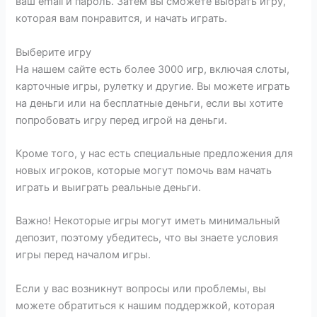
ваш email и пароль. Затем вы сможете выбрать игру,
которая вам понравится, и начать играть.
Выберите игру
На нашем сайте есть более 3000 игр, включая слоты,
карточные игры, рулетку и другие. Вы можете играть
на деньги или на бесплатные деньги, если вы хотите
попробовать игру перед игрой на деньги.
Кроме того, у нас есть специальные предложения для
новых игроков, которые могут помочь вам начать
играть и выиграть реальные деньги.
Важно! Некоторые игры могут иметь минимальный
депозит, поэтому убедитесь, что вы знаете условия
игры перед началом игры.
Если у вас возникнут вопросы или проблемы, вы
можете обратиться к нашим поддержкой, которая