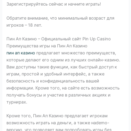
Зарегистрируйтесь сейчас и начните играть!
Обратите внимание, что минимальный возраст для
игроков – 18 лет.
Пин Ап Казино – Официальный сайт Pin Up Casino
Преимущества игры на Пин Ап Казино
пин ап казино
предлагает множество преимуществ,
которые делают его одним из лучших онлайн-казино.
Вам доступны такие функции, как быстрый доступ к
играм, простой и удобный интерфейс, а также
безопасность и конфиденциальность вашей
информации. Кроме того, на сайте есть возможность
получать бонусы и участие в различных акциях и
турнирах.
Кроме того, Пин Ап Казино предлагает игрокам
возможность играть на деньги, а также наdemo-
версию, что позволяет вам попробовать игры без