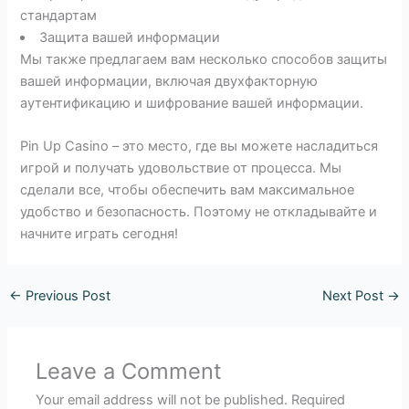
стандартам
Защита вашей информации
Мы также предлагаем вам несколько способов защиты
вашей информации, включая двухфакторную
аутентификацию и шифрование вашей информации.
Pin Up Casino – это место, где вы можете насладиться
игрой и получать удовольствие от процесса. Мы
сделали все, чтобы обеспечить вам максимальное
удобство и безопасность. Поэтому не откладывайте и
начните играть сегодня!
←
Previous Post
Next Post
→
Leave a Comment
Your email address will not be published.
Required